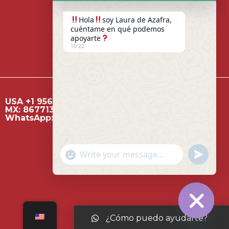
Hola
soy Laura de Azafra,
cuéntame en qué podemos
apoyarte
10:22
CONTACTO
USA +1 956 717 33 37
MX: 8677136146
WhatsApp: 8671982728
"+chaty_settings.lang.emoji_picker+"
Send
WhatsA
Message
¿Cómo puedo ayudarte?
Hide